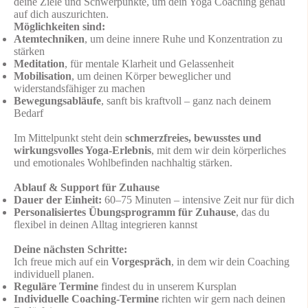
deine Ziele und Schwerpunkte, um dein Yoga Coaching genau
auf dich auszurichten.
Möglichkeiten sind:
Atemtechniken
, um deine innere Ruhe und Konzentration zu
stärken
Meditation
, für mentale Klarheit und Gelassenheit
Mobilisation
, um deinen Körper beweglicher und
widerstandsfähiger zu machen
Bewegungsabläufe
, sanft bis kraftvoll – ganz nach deinem
Bedarf
Im Mittelpunkt steht dein
schmerzfreies, bewusstes und
wirkungsvolles Yoga-Erlebnis
, mit dem wir dein körperliches
und emotionales Wohlbefinden nachhaltig stärken.
Ablauf & Support für Zuhause
Dauer der Einheit:
60–75 Minuten – intensive Zeit nur für dich
Personalisiertes Übungsprogramm für Zuhause
, das du
flexibel in deinen Alltag integrieren kannst
Deine nächsten Schritte:
Ich freue mich auf ein
Vorgespräch
, in dem wir dein Coaching
individuell planen.
Reguläre Termine
findest du in unserem Kursplan
Individuelle Coaching-Termine
richten wir gern nach deinen