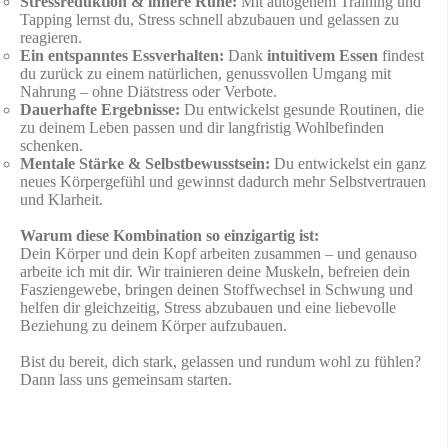
Stressreduktion & innere Ruhe:
Mit autogenem Training und
Tapping lernst du, Stress schnell abzubauen und gelassen zu
reagieren.
Ein entspanntes Essverhalten:
Dank
intuitivem Essen
findest
du zurück zu einem natürlichen, genussvollen Umgang mit
Nahrung – ohne Diätstress oder Verbote.
Dauerhafte Ergebnisse:
Du entwickelst gesunde Routinen, die
zu deinem Leben passen und dir langfristig Wohlbefinden
schenken.
Mentale Stärke & Selbstbewusstsein:
Du entwickelst ein ganz
neues Körpergefühl und gewinnst dadurch mehr Selbstvertrauen
und Klarheit.
Warum diese Kombination so einzigartig ist:
Dein Körper und dein Kopf arbeiten zusammen – und genauso
arbeite ich mit dir. Wir trainieren deine Muskeln, befreien dein
Fasziengewebe, bringen deinen Stoffwechsel in Schwung und
helfen dir gleichzeitig, Stress abzubauen und eine liebevolle
Beziehung zu deinem Körper aufzubauen.
Bist du bereit, dich stark, gelassen und rundum wohl zu fühlen?
Dann lass uns gemeinsam starten.